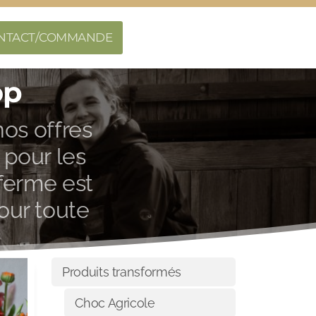
NTACT/COMMANDE
op
os offres
 pour les
 ferme est
pour toute
Produits transformés
Choc Agricole