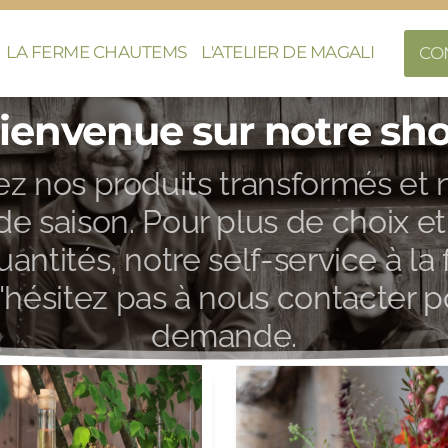
LA FERME CHAUTEMS
L'ATELIER DE MAGALI
CO
ienvenue sur notre sh
z nos produits transformés et n
 de saison. Pour plus de choix et
uantités, notre self-service à la
N'hésitez pas à nous contacter 
demande.