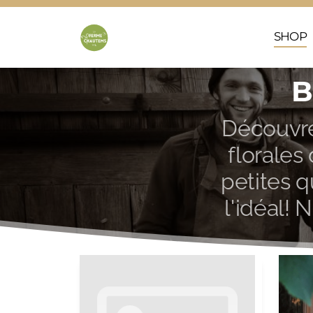
SHOP
B
Découvre
florales
petites q
l'idéal! 