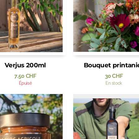
Verjus 200ml
Bouquet printani
7.50
CHF
30
CHF
Épuisé
En stock