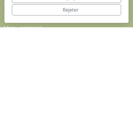
1 ch. du Champ du Boeuf
Rejeter
1789 Lugnorre
Menu principal
Shop
La Ferme Chautems
L'Atelier de Magali
Contact/Commande
Légal
Conditions d'utilisation
Politique de confidentialité
Copyright, tous droits réservés