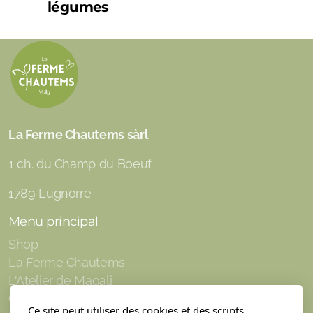
légumes
La Ferme Chautems sàrl
1 ch. du Champ du Boeuf
1789 Lugnorre
Menu principal
Shop
La Ferme Chautems
L'Atelier de Magali
Contact/Commande
Ce site peut utiliser des cookies et des scripts