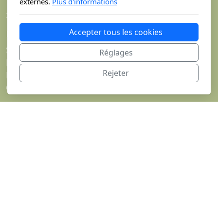
externes.
Plus d'informations
1789 Lugnorre
Accepter tous les cookies
Menu principal
Shop
Réglages
La Ferme Chautems
Rejeter
L'Atelier de Magali
Contact/Commande
Légal
Conditions d'utilisation
Politique de confidentialité
Copyright, tous droits réservés